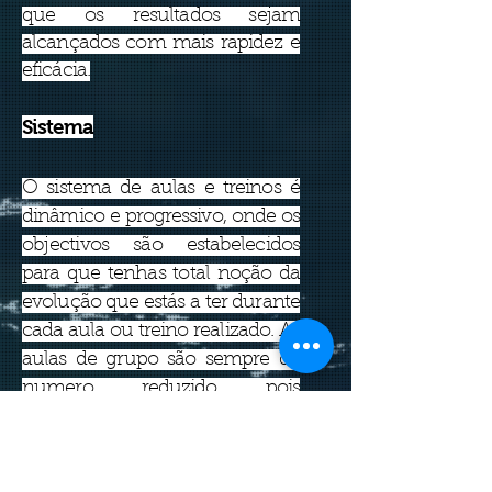
que os resultados sejam
alcançados com mais rapidez e
eficácia.
Sistema​​
O sistema de aulas e treinos é
dinâmico e progressivo, onde os
objectivos
são estabelecidos
para que tenhas total noção da
evolução que estás a ter durante
cada aula ou treino realizado. As
aulas de grupo são sempre de
numero reduzido pois
procuramos passar a
informação e os conhecimentos
da forma mais clara e correta. E