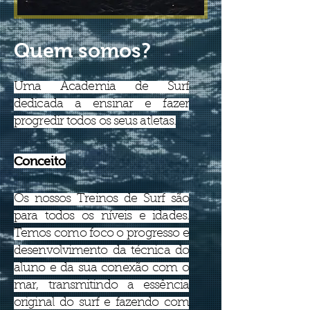
Quem somos?
Uma Academia de Surf
dedicada a ensinar e fazer
progredir todos os seus atletas.
Conceito
Os nossos Treinos de Surf são
para todos os níveis e idades.
Temos como foco o progresso e
desenvolvimento da técnica do
aluno e da sua conexão com o
mar, transmitindo a essência
original do surf e fazendo com