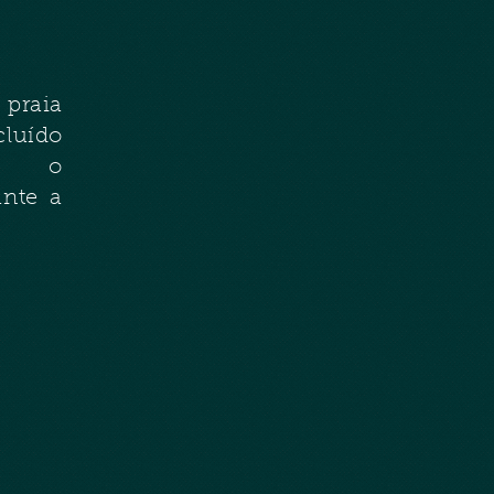
 praia
do
com o
ante a