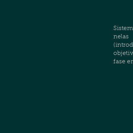
Sistem
n
(intr
objeti
fase e